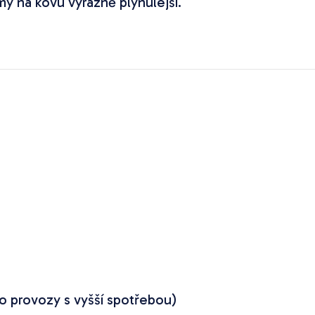
y na kovu výrazně plynulejší.
 provozy s vyšší spotřebou)