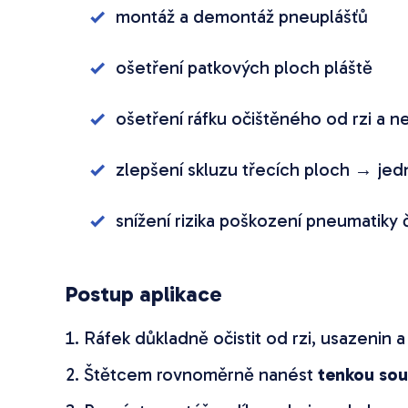
montáž a demontáž pneuplášťů
ošetření patkových ploch pláště
ošetření ráfku očištěného od rzi a ne
zlepšení skluzu třecích ploch → jed
snížení rizika poškození pneumatiky č
Postup aplikace
Ráfek důkladně očistit od rzi, usazenin a
Štětcem rovnoměrně nanést
tenkou sou