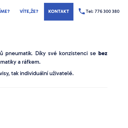
ÍME?
VÍTE,ŽE?
KONTAKT
Tel: 776 300 380
ů pneumatik. Díky své konzistenci se
bez
umatiky a ráfkem.
sy, tak individuální uživatelé.