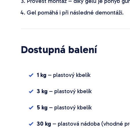
Provést montáž – díky gelu je pohyb gum
Gel pomáhá i při následné demontáži.
Dostupná balení
1 kg
– plastový kbelík
3 kg
– plastový kbelík
5 kg
– plastový kbelík
30 kg
– plastová nádoba (vhodné pro