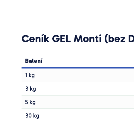
Ceník GEL Monti (bez 
Balení
1 kg
3 kg
5 kg
30 kg