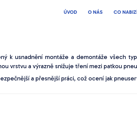
ÚVOD
O NÁS
CO NABIZ
čený k usnadnění montáže a demontáže všech typ
znou vrstvu a výrazně snižuje tření mezi patkou pne
zpečnější a přesnější práci, což ocení jak pneuservi