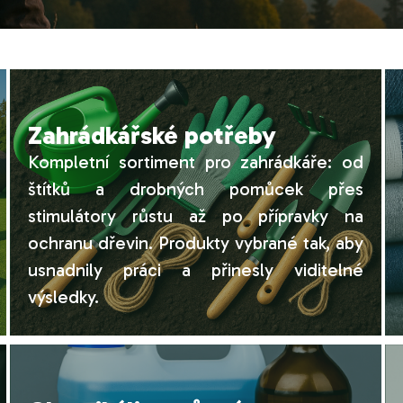
Zahrádkářské potřeby
Kompletní sortiment pro zahrádkáře: od
štítků a drobných pomůcek přes
stimulátory růstu až po přípravky na
ochranu dřevin. Produkty vybrané tak, aby
usnadnily práci a přinesly viditelné
výsledky.