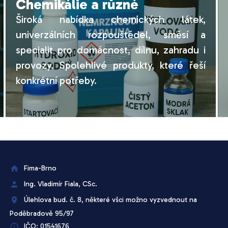
Chemikálie a různé
Široká nabídka chemických látek,
univerzálních rozpouštědel, směsí a
specialit pro domácnost, dílnu, zahradu i
provozy. Spolehlivé produkty, které řeší
konkrétní potřeby.
Fima-Brno
Ing. Vladimír Fiala, CSc.
Úlehlova bud. č. 8, některé všci možno vyzvednout na
Poděbradově 95/97
IČO: 01541676