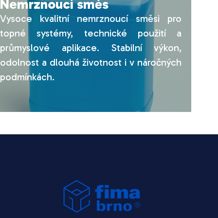
Nemrznoucí směs
Vysoce kvalitní nemrznoucí směsi pro
topné systémy, technické použití a
průmyslové aplikace. Stabilní výkon,
odolnost a dlouhá životnost i v náročných
podmínkách.