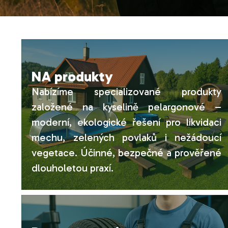
NA produkty
Nabízíme specializované produkty
založené na kyselině pelargonové –
moderní, ekologické řešení pro likvidaci
mechu, zelených povlaků i nežádoucí
vegetace. Účinné, bezpečné a prověřené
dlouholetou praxí.