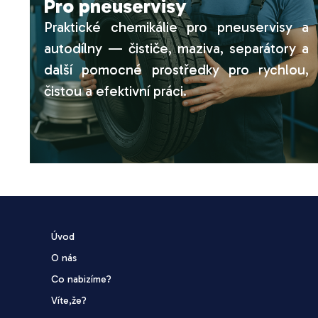
Pro pneuservisy
Praktické chemikálie pro pneuservisy a
autodílny — čističe, maziva, separátory a
další pomocné prostředky pro rychlou,
čistou a efektivní práci.
Úvod
O nás
Co nabizíme?
Víte,že?