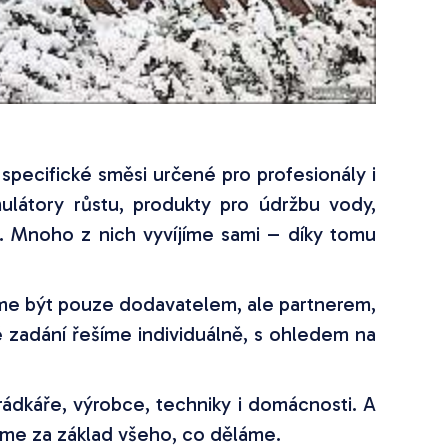
 specifické směsi určené pro profesionály i
ulátory růstu, produkty pro údržbu vody,
o. Mnoho z nich vyvíjíme sami – díky tomu
me být pouze dodavatelem, ale partnerem,
é zadání řešíme individuálně, s ohledem na
rádkáře, výrobce, techniky i domácnosti. A
me za základ všeho, co děláme.