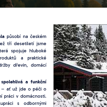
la
působí na českém
ž tří desetiletí jsme
která spojuje hluboké
produktů a praktické
údržby dřevin, domácí
t
spolehlivá a funkční
 – ať už jde o péči o
í práci v domácnosti.
lupráci s odbornými