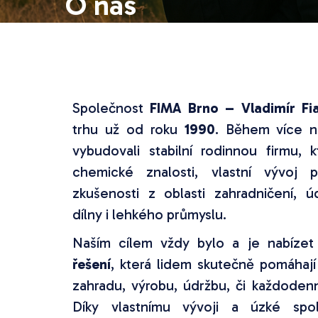
O nás
Společnost
FIMA Brno – Vladimír Fia
trhu už od roku
1990
. Během více ne
vybudovali stabilní rodinnou firmu, 
chemické znalosti, vlastní vývoj 
zkušenosti z oblasti zahradničení, 
dílny i lehkého průmyslu.
Naším cílem vždy bylo a je nabíze
řešení
, která lidem skutečně pomáhají
zahradu, výrobu, údržbu, či každodenn
Díky vlastnímu vývoji a úzké spo