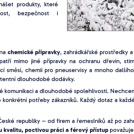
nášet produkty, které
ost, bezpečnost i
 na
chemické přípravky
, zahrádkářské prostředky a
atří mimo jiné přípravky na ochranu dřevin, stim
ucí směsi, chemii pro pneuservisy a mnoho dalšíh
zistentní dlouhodobé dodávky.
é komunikaci a dlouhodobé spolehlivosti. Nechce
o konkrétní potřeby zákazníků. Každý dotaz a každ
 České republiky – od firem a řemeslníků až po zah
 kvalitu, poctivou práci a férový přístup
považuje